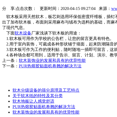
分 享:
点击次数：
更新时间：2020-04-15 09:27:04 来源：
ww
软木板采用天然软木，板芯则选用环保低密度纤维板，插钉不
出了加布软木板，布面则采用麻布与绒布为选料的基础，而麻
了现代气息。
下面
软木设备
厂家浅谈下软木板的用途：
1.软木板可用作为学校的公告栏，让您的留言更具有特色。
2.用于室内装饰，可裁成各种形状铺于墙面，起来防潮隔音
3.软木板可作为工作的便利贴，随时随地一插即可留言，这
4.各种场合都可用到，适用于告示、留言、计划、演示、教
上一条：
软木装饰业的发展和具有的优异性能
下一条：
PUR热熔胶贴面机卷翘的解决方法
相关资料
软木分级设备的筛分原理及工艺特点
关于软木纸的特性及其分类
软木地板让人感觉舒适
PUR热熔胶贴面机卷翘的解决方法
软木装饰业的发展和具有的优异性能